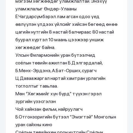
мэгзэм хөгжөөдөг уламжлалтай. Энэхүү
уламжлалыг Өндөр-Улааны
Ё.Чагдарсүмбэрэл лам агсан одоо үед
өвлүүлэн үлдээх үйлсийг хийсэн бөгөөд өнөө
цагийн нутгийн 8 настай балчираас 80 настай
буурал хүртэл 10 маань цээжээр уншиж
хөгжөөдөг байна.
Улсын Филармонийн уран бүтээлчид
соёлын төвийн ажилтан Б.Дэлгэрдалай,
Б.Мөнх-Эрдэнэ, А.Бат-Орших, сурагч
Ц.Даваажаргал нартай хамтран урлагийн
тоглолтыг тавьлаа.
Мөн “Хөгжмийг хүн бүрд” түүхэн гэрэл
зургийн үзэсгэлэн
Чой хайнзан фильм, найруулагч
Б.Отгонзоригийн бүтээл “Эмэгтэй” Монголын
уран сайхны кино
Соёлын төвийнхөн орон нутгийн Соёлын