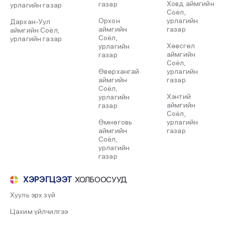
Ховд аймгийн
газар
урлагийн газар
Соёл,
Орхон
урлагийн
Дархан-Уул
аймгийн
газар
аймгийн Соёл,
Соёл,
урлагийн газар
Хөвсгөл
урлагийн
аймгийн
газар
Соёл,
Өвөрхангай
урлагийн
аймгийн
газар
Соёл,
Хэнтий
урлагийн
аймгийн
газар
Соёл,
Өмнөговь
урлагийн
аймгийн
газар
Соёл,
урлагийн
газар
ХЭРЭГЦЭЭТ
ХОЛБООСУУД
Хууль эрх зүй
Цахим үйлчилгээ