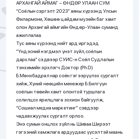
АРХАНГАЙ АЙМАГ – ӨНДӨР УЛААН СУМ
“Соёлын сэргэлт 2023” аяны хүрээнд Улсын
Филармони, Хөшөө цайдам музейн баг хамт
олон Архангай аймгийн Өндөр-Улаан суманд
ажиллалаа.
Тус аяны хүрээнд нийт ард иргэдэд
“Үндэсний нэгдмэл үнэт зүйл, соёлын
дархлаа” сэдвээр СУИС-н Соёл Судлалын
тэнхимийн эрхлэгч Доктор (Ph.D)
Б.Мөнхбадрал нар соён гэгээрүүлэх сургалт
хийж, Хүний нөөцийн менежер Б.Билгүүн
соёлын төвийн хамт олонтой туршлага
солилцох ярилцлага зохион байгуулж,
“Сошиал медиа маркетинг” сэвдээр
чадавхжуулах сургалт орлоо.
Энэ сумын онцлох зүйл нь Шиваа Ширээт
гэгээний хамжлага ардуудаас үүсэлтэй маань