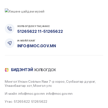
ХОЛБОГДОХ УТАС, ФАКС
51265622 11-51265622
И-МЭЙЛ ХАЯГ
INFO@MOC.GOV.MN
БИДЭНТЭЙ
ХОЛБОГДОХ
Монгол Улсын Соёлын Яам 7-р хороо, Сүхбаатар дүүрэг,
Улаанбаатар хот, Монгол улс
И-мэйл: info@moc.gov.mn
info@moc.gov.mn
Утас: 51265622
51265622