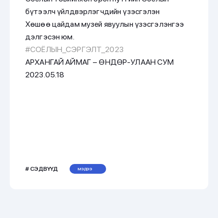
бүтээлч үйлдвэрлэгчдийн үзэсгэлэн
Хөшөө цайдам музей явуулын үзэсгэлэнгээ
дэлгэсэн юм.
#СОЁЛЫН_СЭРГЭЛТ_2023
АРХАНГАЙ АЙМАГ – ӨНДӨР-УЛААН СУМ
2023.05.18
# СЭДВҮҮД
МЭДЭЭ